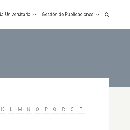
da Universitaria
Gestión de Publicaciones
K
L
M
N
O
P
Q
R
S
T