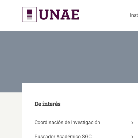
Skip
to
Ins
content
De interés
Coordinación de Investigación
Buscador Académico SGC