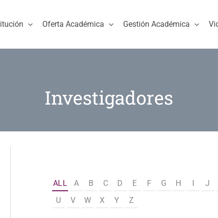
titución
Oferta Académica
Gestión Académica
Vi
Investigadores
ALL
A
B
C
D
E
F
G
H
I
J
U
V
W
X
Y
Z