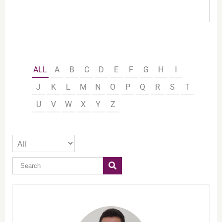
ALL
A
B
C
D
E
F
G
H
I
J
K
L
M
N
O
P
Q
R
S
T
U
V
W
X
Y
Z