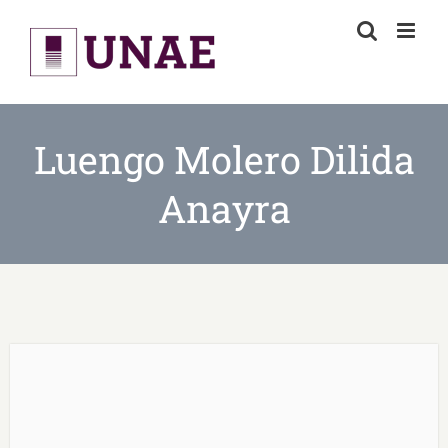
Skip
to
content
Luengo Molero Dilida
Anayra