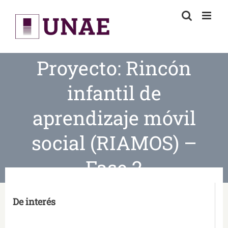
Skip
to
content
Proyecto: Rincón
infantil de
aprendizaje móvil
social (RIAMOS) –
Fase 2
De interés