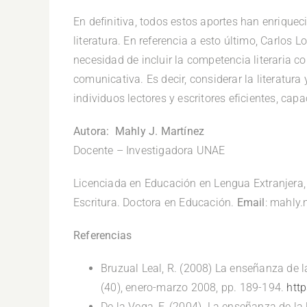
En definitiva, todos estos aportes han enriqu
literatura. En referencia a esto último, Carlos
necesidad de incluir la competencia literaria 
comunicativa. Es decir, considerar la literatu
individuos lectores y escritores eficientes, c
Autora: Mahly J. Martínez
Docente – Investigadora UNAE
Licenciada en Educación en Lengua Extranjera, 
Escritura. Doctora en Educación.
Email
: mahly
Referencias
Bruzual Leal, R. (2008) La enseñanza de l
(40), enero-marzo 2008, pp. 189-194.
htt
De la Vega, F. (2004). La enseñanza de la 