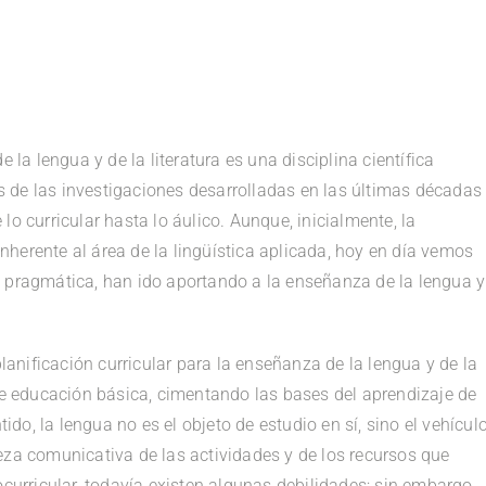
e la lengua y de la literatura es una disciplina científica
cos de las investigaciones desarrolladas en las últimas décadas
o curricular hasta lo áulico. Aunque, inicialmente, la
herente al área de la lingüística aplicada, hoy en día vemos
a pragmática, han ido aportando a la enseñanza de la lengua y
nificación curricular para la enseñanza de la lengua y de la
 de educación básica, cimentando las bases del aprendizaje de
tido, la lengua no es el objeto de estudio en sí, sino el vehícul
eza comunicativa de las actividades y de los recursos que
ocurricular, todavía existen algunas debilidades; sin embargo,