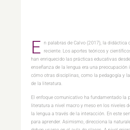
E
n palabras de Calvo (2017), la didáctica d
reciente. Los aportes teóricos y científi
han enriquecido las prácticas educativas desde l
enseñanza de la lengua era una preocupación in
cómo otras disciplinas, como la pedagogía y l
de la literatura.
El enfoque comunicativo ha fundamentado la pla
literatura a nivel macro y meso en los niveles
la lengua a través de la interacción. En este sen
para aprender. Asimismo, direcciona la natural
deben usarse en el aula de clases. A nivel micr