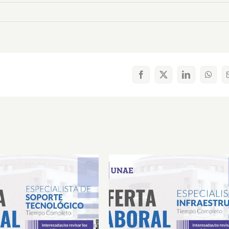
Facebook
X
LinkedIn
What
Laboral Especialista de
Oferta Laboral Especialista 
porte Tecnológico
Infraestructura