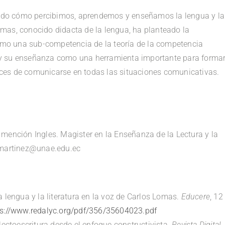
ecido cómo percibimos, aprendemos y enseñamos la lengua y la
 Lomas, conocido didacta de la lengua, ha planteado la
como una sub-competencia de la teoría de la competencia
ra y su enseñanza como una herramienta importante para forma
apaces de comunicarse en todas las situaciones comunicativas.
mención Ingles. Magister en la Enseñanza de la Lectura y la
.martinez@unae.edu.ec
a lengua y la literatura en la voz de Carlos Lomas.
Educere
, 12
ps://www.redalyc.org/pdf/356/35604023.pdf
lectoescritura desde el enfoque constructivista.
Revista Digital