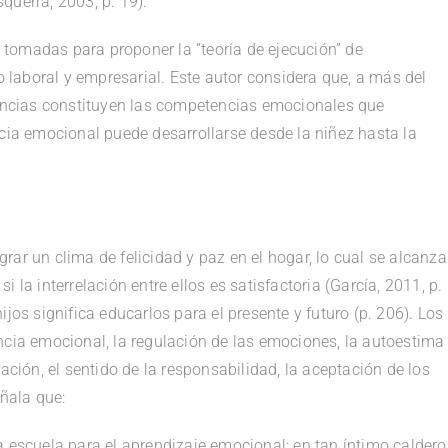
querra, 2003, p. 19).
tomadas para proponer la “teoría de ejecución” de
laboral y empresarial. Este autor considera que, a más del
iencias constituyen las competencias emocionales que
ncia emocional puede desarrollarse desde la niñez hasta la
ar un clima de felicidad y paz en el hogar, lo cual se alcanza
 la interrelación entre ellos es satisfactoria (García, 2011, p.
jos significa educarlos para el presente y futuro (p. 206). Los
ncia emocional, la regulación de las emociones, la autoestima
ación, el sentido de la responsabilidad, la aceptación de los
eñala que:
a escuela para el aprendizaje emocional: en tan íntimo caldero