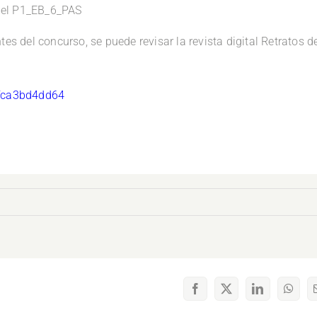
del P1_EB_6_PAS
es del concurso, se puede revisar la revista digital Retratos d
fca3bd4dd64
Facebook
X
LinkedIn
What