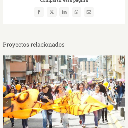
Facebook
X
LinkedIn
WhatsApp
Correo
electrónico
Proyectos relacionados
Proyecto: Acompañamiento lúdico-educativo a
niños, niñas y adolescentes en situación de
vulnerabilidad