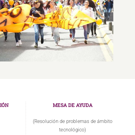
Re
Inclusión, Género y Educación Sexual
IÓN
MESA DE AYUDA
(Resolución de problemas de ámbito
tecnológico)