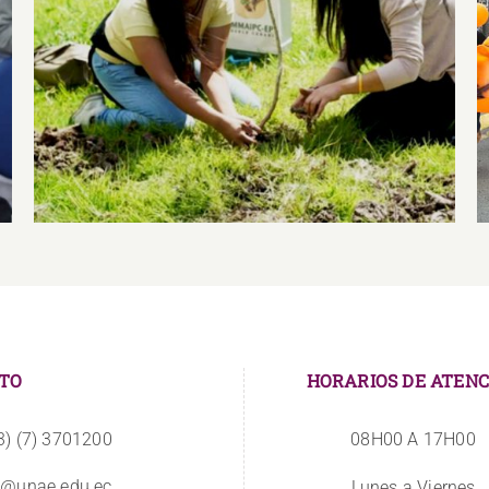
Educación en Sostenibilidad Ambiental y
Educación Alimentaria y Nutricional
TO
HORARIOS DE ATENC
3) (7) 3701200
08H00 A 17H00
o@unae.edu.ec
Lunes a Viernes