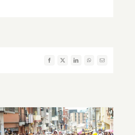
Facebook
X
LinkedIn
WhatsApp
Correo
electrónico