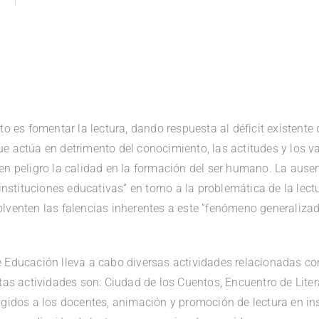
to es fomentar la lectura, dando respuesta al déficit existente
e actúa en detrimento del conocimiento, las actitudes y los va
en peligro la calidad en la formación del ser humano. La ause
“instituciones educativas” en torno a la problemática de la le
lventen las falencias inherentes a este “fenómeno generaliza
 Educación lleva a cabo diversas actividades relacionadas co
tas actividades son: Ciudad de los Cuentos, Encuentro de Litera
 dirigidos a los docentes, animación y promoción de lectura en i